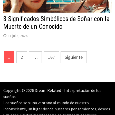
8 Significados Simbólicos de Soñar con la
Muerte de un Conocido
11 julio, 2026
Navegación
1
2
…
167
Siguiente
de
entradas
Copyright © 2026
Dream Related
-
Interpretación de los
sueños
.
Los sueños son una ventana al mundo de nuestro
inconsciente, un lugar donde nuestros pensamientos, deseos