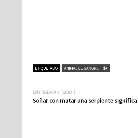
ETIQUETADO
ANIMAL DE SANGRE FRÍA
Navegación
Entrada
ENTRADA ANTERIOR
anterior:
Soñar con matar una serpiente significa
de
entradas