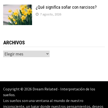
¿Qué significa soñar con narcisos?
7 agosto, 2026
ARCHIVOS
Archivos
Copyright © 2026
Dream Related
-
Interpretación de los
sueños
.
Los sueños son una ventana al mundo de nuestro
inconsciente, un lugar donde nuestros pensamientos, deseos