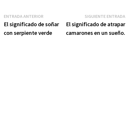
Navegación
Entrada
S
ENTRADA ANTERIOR
SIGUIENTE ENTRADA
anterior:
e
El significado de soñar
El significado de atrapar
de
con serpiente verde
camarones en un sueño.
entradas