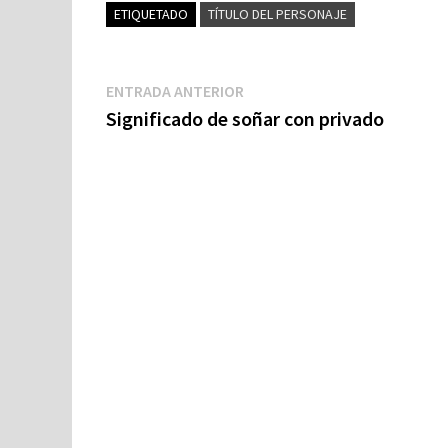
ETIQUETADO
TÍTULO DEL PERSONAJE
Navegación
Entrada
ENTRADA ANTERIOR
anterior:
Significado de soñar con privado
de
entradas