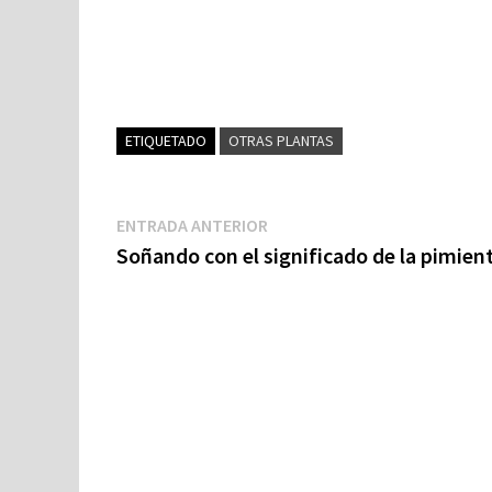
ETIQUETADO
OTRAS PLANTAS
Navegación
Entrada
ENTRADA ANTERIOR
anterior:
Soñando con el significado de la pimien
de
entradas