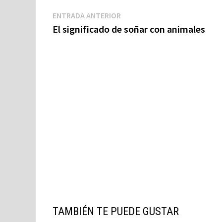
Navegación
Entrada
ENTRADA ANTERIOR
anterior:
El significado de soñar con animales
de
entradas
TAMBIÉN TE PUEDE GUSTAR