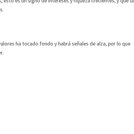
 esto es un signo de intereses y riqueza crecientes, y que la
s.
alores ha tocado fondo y habrá señales de alza, por lo que
r.