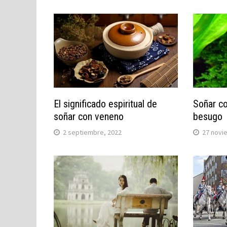
El significado espiritual de
Soñar co
soñar con veneno
besugo
2 septiembre, 2022
27 novi