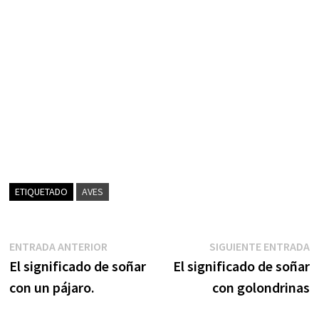
ETIQUETADO
AVES
Navegación
Entrada
S
ENTRADA ANTERIOR
SIGUIENTE ENTRADA
anterior:
e
El significado de soñar
El significado de soñar
de
con un pájaro.
con golondrinas
entradas