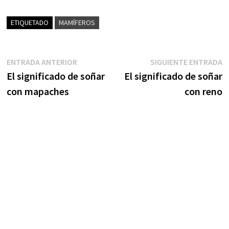
ETIQUETADO
MAMÍFEROS
Navegación
Entrada
S
ENTRADA ANTERIOR
SIGUIENTE ENTRADA
anterior:
e
El significado de soñar
El significado de soñar
de
con mapaches
con reno
entradas