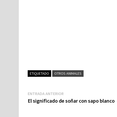
ETIQUETADO
OTROS ANIMALES
Navegación
Entrada
ENTRADA ANTERIOR
anterior:
El significado de soñar con sapo blanco
de
entradas