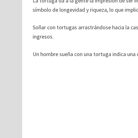
La tortuga da a la gente la impresión de ser i
símbolo de longevidad y riqueza, lo que impli
Soñar con tortugas arrastrándose hacia la ca
ingresos.
Un hombre sueña con una tortuga indica una c