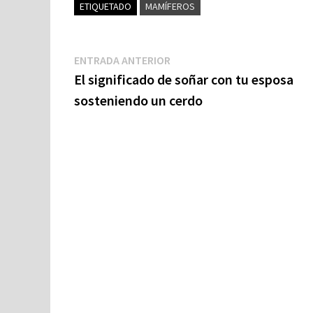
ETIQUETADO
MAMÍFEROS
Navegación
Entrada
ENTRADA ANTERIOR
anterior:
El significado de soñar con tu esposa
de
sosteniendo un cerdo
entradas