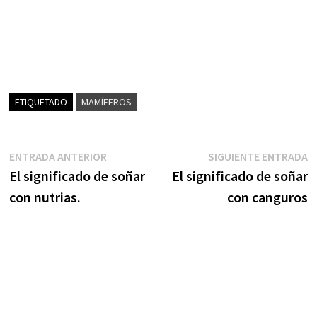
ETIQUETADO
MAMÍFEROS
Navegación
Entrada
S
ENTRADA ANTERIOR
SIGUIENTE ENTRADA
anterior:
e
El significado de soñar
El significado de soñar
de
con nutrias.
con canguros
entradas