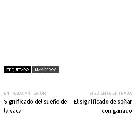
ETIQUETADO
MAMÍFEROS
Navegación
Entrada
S
ENTRADA ANTERIOR
SIGUIENTE ENTRADA
anterior:
e
Significado del sueño de
El significado de soñar
de
la vaca
con ganado
entradas