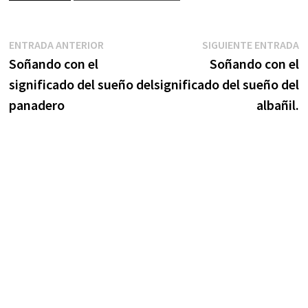
Navegación
Entrada
S
ENTRADA ANTERIOR
SIGUIENTE ENTRADA
anterior:
e
Soñando con el
Soñando con el
de
significado del sueño del
significado del sueño del
entradas
panadero
albañil.