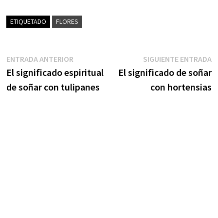
ETIQUETADO
FLORES
Navegación
Entrada
S
ENTRADA ANTERIOR
SIGUIENTE ENTRADA
anterior:
e
El significado espiritual
El significado de soñar
de
de soñar con tulipanes
con hortensias
entradas