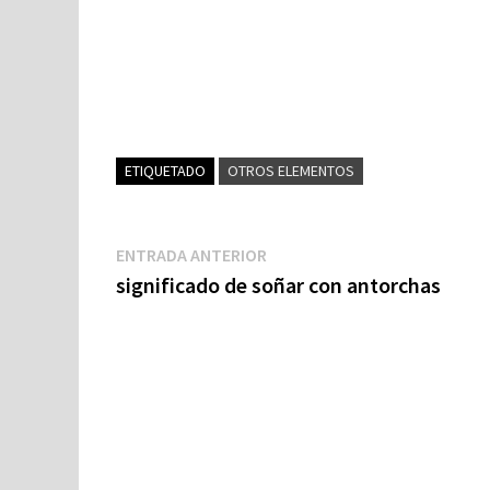
ETIQUETADO
OTROS ELEMENTOS
Navegación
Entrada
ENTRADA ANTERIOR
anterior:
significado de soñar con antorchas
de
entradas