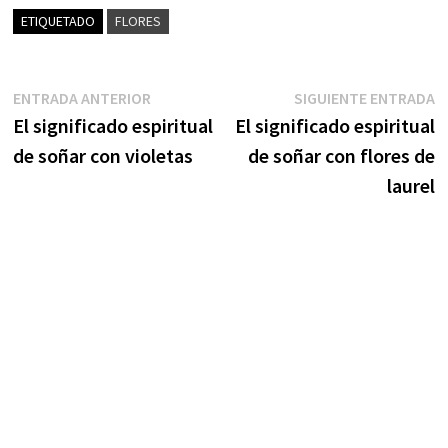
ETIQUETADO
FLORES
Navegación
Entrada
S
ENTRADA ANTERIOR
SIGUIENTE ENTRADA
anterior:
e
El significado espiritual
El significado espiritual
de
de soñar con violetas
de soñar con flores de
entradas
laurel