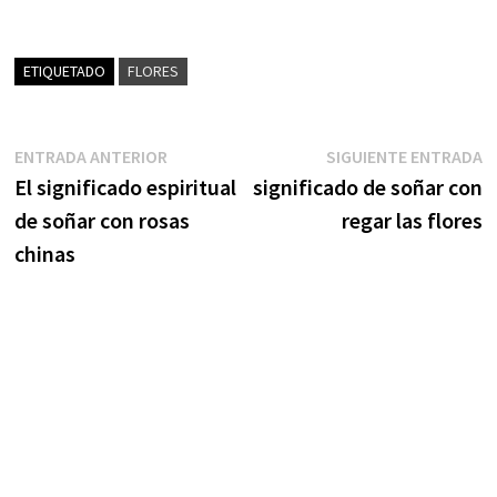
ETIQUETADO
FLORES
Navegación
Entrada
S
ENTRADA ANTERIOR
SIGUIENTE ENTRADA
anterior:
e
El significado espiritual
significado de soñar con
de
de soñar con rosas
regar las flores
entradas
chinas