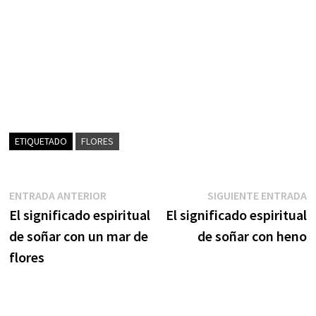
ETIQUETADO
FLORES
Navegación
Entrada
S
ENTRADA ANTERIOR
SIGUIENTE ENTRADA
anterior:
e
El significado espiritual
El significado espiritual
de
de soñar con un mar de
de soñar con heno
entradas
flores