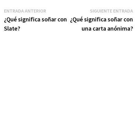
Navegación
Entrada
S
ENTRADA ANTERIOR
SIGUIENTE ENTRADA
anterior:
e
¿Qué significa soñar con
¿Qué significa soñar con
de
Slate?
una carta anónima?
entradas