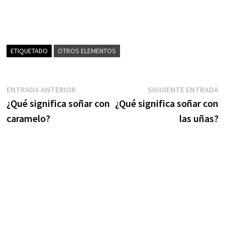
ETIQUETADO
OTROS ELEMENTOS
Navegación
Entrada
S
ENTRADA ANTERIOR
SIGUIENTE ENTRADA
anterior:
e
¿Qué significa soñar con
¿Qué significa soñar con
de
caramelo?
las uñas?
entradas