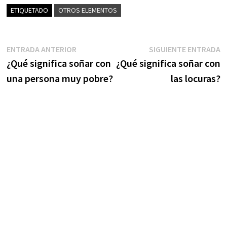
ETIQUETADO
OTROS ELEMENTOS
Navegación
Entrada
S
ENTRADA ANTERIOR
SIGUIENTE ENTRADA
anterior:
e
¿Qué significa soñar con
¿Qué significa soñar con
de
una persona muy pobre?
las locuras?
entradas