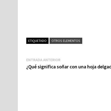
ETIQUETADO
OTROS ELEMENTOS
Navegación
Entrada
ENTRADA ANTERIOR
anterior:
¿Qué significa soñar con una hoja delga
de
entradas