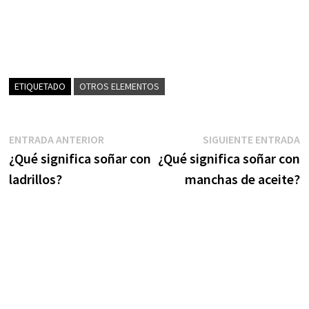
ETIQUETADO
OTROS ELEMENTOS
Navegación
Entrada
S
ENTRADA ANTERIOR
SIGUIENTE ENTRADA
anterior:
e
¿Qué significa soñar con
¿Qué significa soñar con
de
ladrillos?
manchas de aceite?
entradas