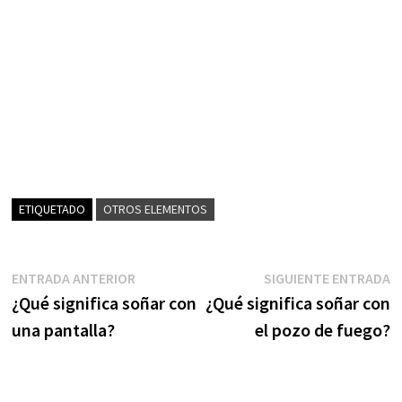
ETIQUETADO
OTROS ELEMENTOS
Navegación
Entrada
S
ENTRADA ANTERIOR
SIGUIENTE ENTRADA
anterior:
e
¿Qué significa soñar con
¿Qué significa soñar con
de
una pantalla?
el pozo de fuego?
entradas