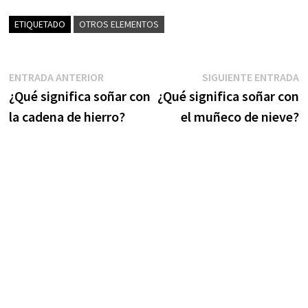
ETIQUETADO
OTROS ELEMENTOS
Navegación
Entrada
S
ENTRADA ANTERIOR
SIGUIENTE ENTRADA
anterior:
e
¿Qué significa soñar con
¿Qué significa soñar con
de
la cadena de hierro?
el muñeco de nieve?
entradas