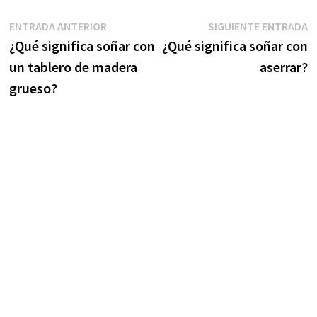
Navegación
Entrada
S
ENTRADA ANTERIOR
SIGUIENTE ENTRADA
anterior:
e
¿Qué significa soñar con
¿Qué significa soñar con
de
un tablero de madera
aserrar?
entradas
grueso?