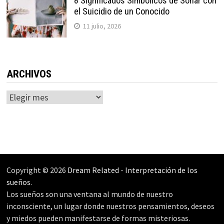
8 Significados Simbólicos de Soñar con
el Suicidio de un Conocido
11 julio, 2026
ARCHIVOS
Archivos
Copyright © 2026
Dream Related
-
Interpretación de los
sueños
.
Los sueños son una ventana al mundo de nuestro
inconsciente, un lugar donde nuestros pensamientos, deseos
y miedos pueden manifestarse de formas misteriosas.