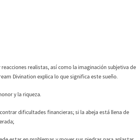
 reacciones realistas, así como la imaginación subjetiva de
ream Divination explica lo que significa este sueño.
honor y la riqueza.
ontrar dificultades financieras; si la abeja está llena de
erada;
uede estar en problemas y mover sus piedras para aplastar