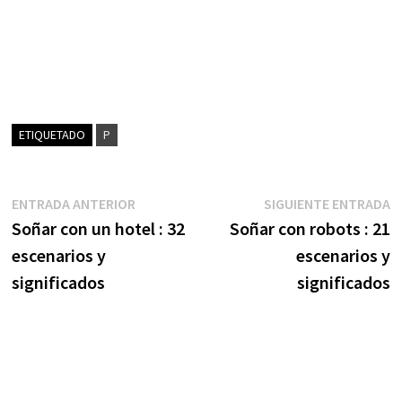
ETIQUETADO
P
Navegación
Entrada
S
ENTRADA ANTERIOR
SIGUIENTE ENTRADA
anterior:
e
Soñar con un hotel : 32
Soñar con robots : 21
de
escenarios y
escenarios y
entradas
significados
significados