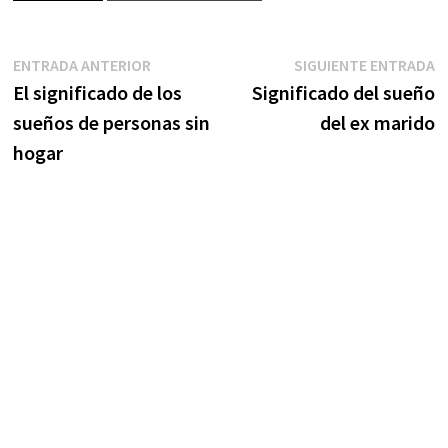
Navegación
Entrada
S
ENTRADA ANTERIOR
SIGUIENTE ENTRADA
anterior:
e
El significado de los
Significado del sueño
de
sueños de personas sin
del ex marido
entradas
hogar