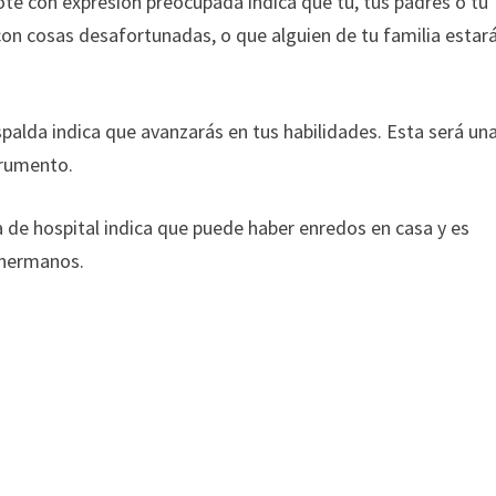
dote con expresión preocupada indica que tú, tus padres o tu
con cosas desafortunadas, o que alguien de tu familia estar
spalda indica que avanzarás en tus habilidades. Esta será un
trumento.
de hospital indica que puede haber enredos en casa y es
 hermanos.