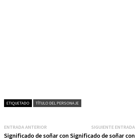
ETIQUETADO
TÍTULO DEL PERSONAJE
Navegación
Entrada
S
ENTRADA ANTERIOR
SIGUIENTE ENTRADA
anterior:
e
Significado de soñar con
Significado de soñar con