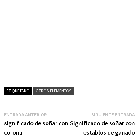
ETIQUETADO
OTROS ELEMENTOS
Navegación
Entrada
S
ENTRADA ANTERIOR
SIGUIENTE ENTRADA
anterior:
e
significado de soñar con
Significado de soñar con
de
corona
establos de ganado