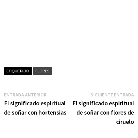
ETIQUETADO
FLORES
Navegación
Entrada
S
ENTRADA ANTERIOR
SIGUIENTE ENTRADA
anterior:
e
El significado espiritual
El significado espiritual
de
de soñar con hortensias
de soñar con flores de
entradas
ciruelo