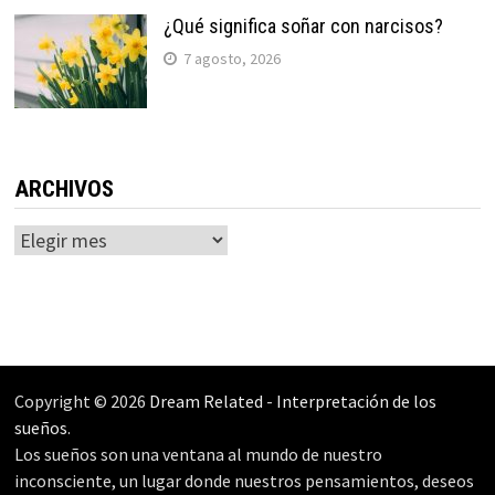
¿Qué significa soñar con narcisos?
7 agosto, 2026
ARCHIVOS
Archivos
Copyright © 2026
Dream Related
-
Interpretación de los
sueños
.
Los sueños son una ventana al mundo de nuestro
inconsciente, un lugar donde nuestros pensamientos, deseos