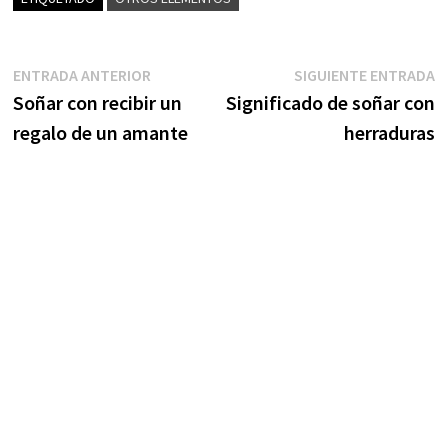
Navegación
Entrada
S
ENTRADA ANTERIOR
SIGUIENTE ENTRADA
anterior:
e
Soñar con recibir un
Significado de soñar con
de
regalo de un amante
herraduras
entradas