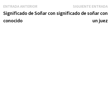
Navegación
Entrada
S
ENTRADA ANTERIOR
SIGUIENTE ENTRADA
anterior:
e
Significado de Soñar con
significado de soñar con
de
conocido
un juez
entradas