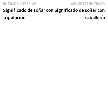
Navegación
Entrada
S
ENTRADA ANTERIOR
SIGUIENTE ENTRADA
anterior:
e
Significado de soñar con
Significado de soñar con
de
tripulación
caballería
entradas