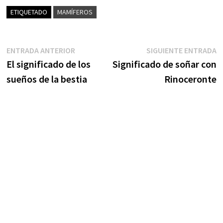
ETIQUETADO
MAMÍFEROS
Navegación
Entrada
S
ENTRADA ANTERIOR
SIGUIENTE ENTRADA
anterior:
e
El significado de los
Significado de soñar con
de
sueños de la bestia
Rinoceronte
entradas