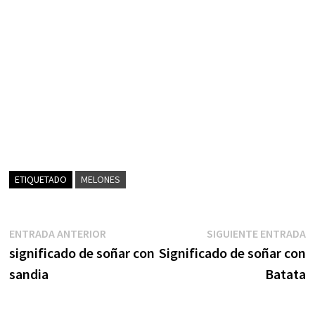
ETIQUETADO
MELONES
Navegación
Entrada
S
ENTRADA ANTERIOR
SIGUIENTE ENTRADA
anterior:
e
significado de soñar con
Significado de soñar con
de
sandia
Batata
entradas