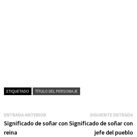
ETIQUETADO
TÍTULO DEL PERSONAJE
Navegación
Entrada
S
ENTRADA ANTERIOR
SIGUIENTE ENTRADA
anterior:
e
Significado de soñar con
Significado de soñar con
de
reina
jefe del pueblo