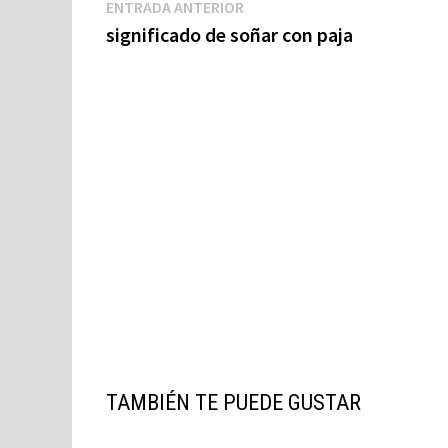
Navegación
Entrada
ENTRADA ANTERIOR
anterior:
significado de soñar con paja
de
entradas
TAMBIÉN TE PUEDE GUSTAR