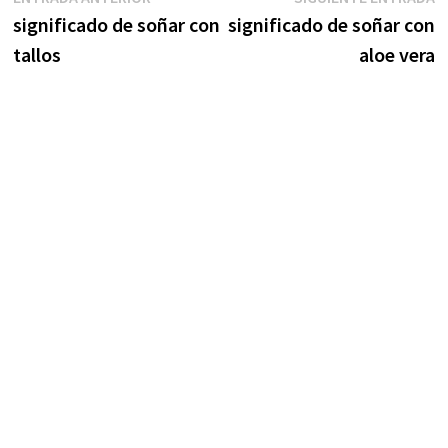
Navegación
anterior:
e
significado de soñar con
significado de soñar con
de
tallos
aloe vera
entradas