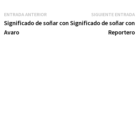
Navegación
Entrada
S
ENTRADA ANTERIOR
SIGUIENTE ENTRADA
anterior:
e
Significado de soñar con
Significado de soñar con
de
Avaro
Reportero
entradas