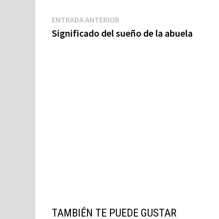
Navegación
Entrada
ENTRADA ANTERIOR
anterior:
Significado del sueño de la abuela
de
entradas
TAMBIÉN TE PUEDE GUSTAR