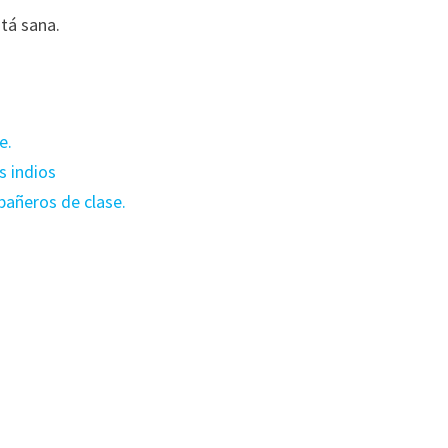
stá sana.
e.
s indios
pañeros de clase.