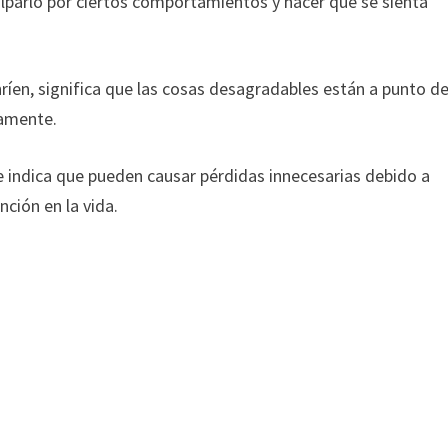
ulparlo por ciertos comportamientos y hacer que se sienta
 sonríen, significa que las cosas desagradables están a punto d
vamente.
e indica que pueden causar pérdidas innecesarias debido a
nción en la vida.