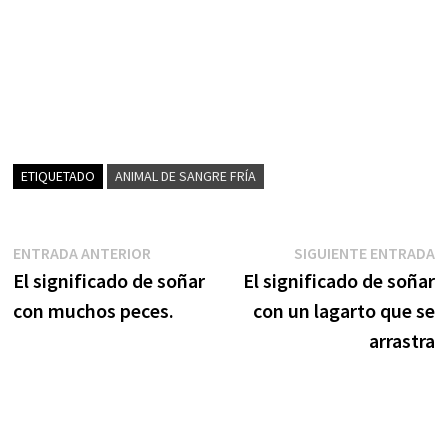
ETIQUETADO
ANIMAL DE SANGRE FRÍA
Navegación
Entrada
S
ENTRADA ANTERIOR
SIGUIENTE ENTRADA
anterior:
e
El significado de soñar
El significado de soñar
de
con muchos peces.
con un lagarto que se
entradas
arrastra