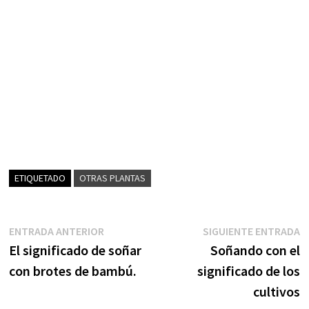
ETIQUETADO
OTRAS PLANTAS
Navegación
Entrada
S
ENTRADA ANTERIOR
SIGUIENTE ENTRADA
anterior:
e
El significado de soñar
Soñando con el
de
con brotes de bambú.
significado de los
entradas
cultivos