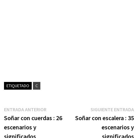
ETIQUETADO
C
Navegación
Entrada
S
ENTRADA ANTERIOR
SIGUIENTE ENTRADA
anterior:
e
Soñar con cuerdas : 26
Soñar con escalera : 35
de
escenarios y
escenarios y
entradas
significados
significados