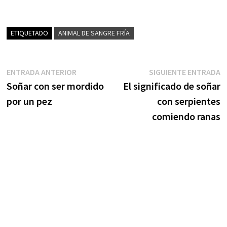
ETIQUETADO
ANIMAL DE SANGRE FRÍA
Navegación
Entrada
S
ENTRADA ANTERIOR
SIGUIENTE ENTRADA
anterior:
e
Soñar con ser mordido
El significado de soñar
de
por un pez
con serpientes
entradas
comiendo ranas