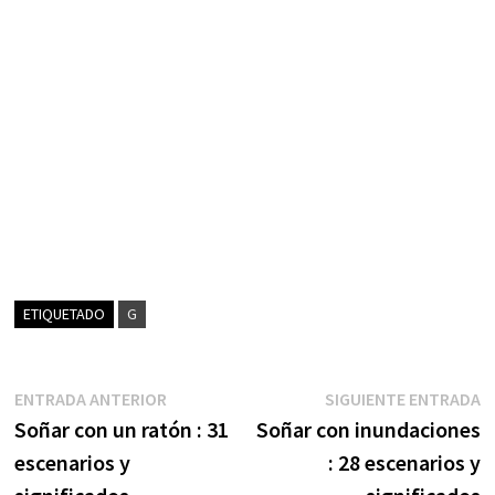
ETIQUETADO
G
Navegación
Entrada
S
ENTRADA ANTERIOR
SIGUIENTE ENTRADA
anterior:
e
Soñar con un ratón : 31
Soñar con inundaciones
de
escenarios y
: 28 escenarios y
entradas