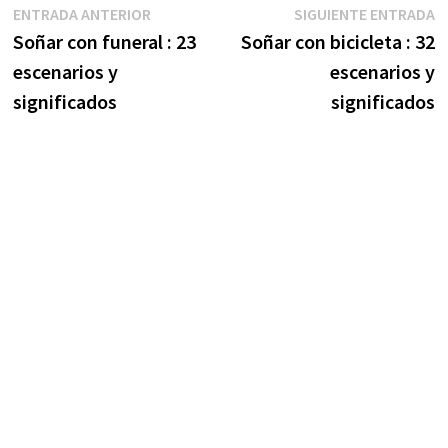
Navegación
Entrada
S
ENTRADA ANTERIOR
SIGUIENTE ENTRADA
anterior:
e
Soñar con funeral : 23
Soñar con bicicleta : 32
de
escenarios y
escenarios y
entradas
significados
significados