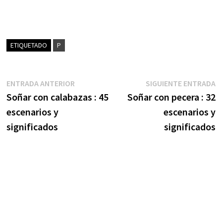
ETIQUETADO
P
Navegación
Entrada
S
ENTRADA ANTERIOR
SIGUIENTE ENTRADA
anterior:
e
Soñar con calabazas : 45
Soñar con pecera : 32
de
escenarios y
escenarios y
entradas
significados
significados